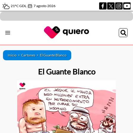
21ºC GDL
7 agosto 2026
Inicio >
Cartones
>
El Guante Blanco
El Guante Blanco