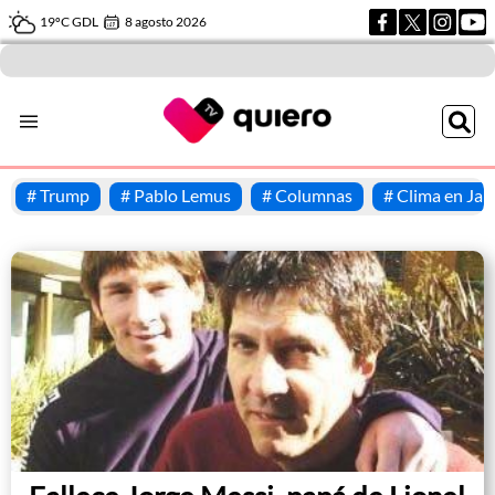
19ºC GDL
8 agosto 2026
#
Trump
#
Pablo Lemus
#
Columnas
#
Clima en Jali