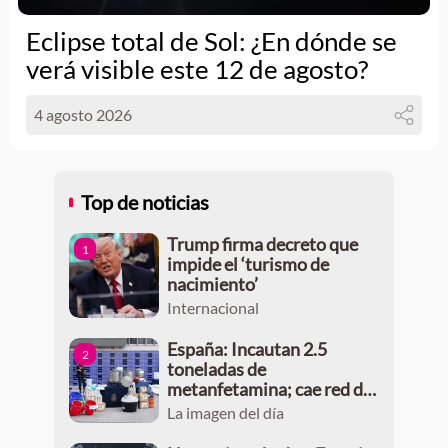
Eclipse total de Sol: ¿En dónde se
verá visible este 12 de agosto?
4 agosto 2026
Top de noticias
Trump firma decreto que
1
impide el ‘turismo de
nacimiento’
Internacional
España: Incautan 2.5
2
toneladas de
metanfetamina; cae red de
grupo delictivo de Jalisco
La imagen del día