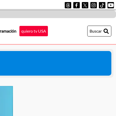
ramación
quiero tv USA
Buscar