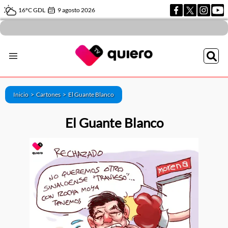
16ºC GDL
9 agosto 2026
Inicio >
Cartones
>
El Guante Blanco
El Guante Blanco