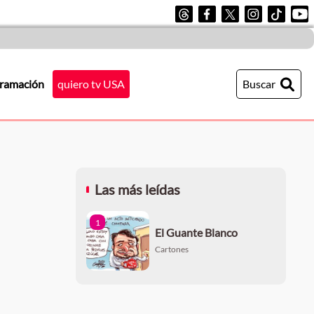
ramación
quiero tv USA
Buscar
Las más leídas
1
El Guante Blanco
Cartones