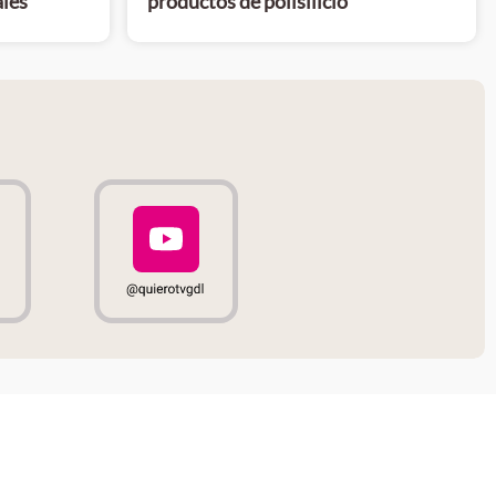
ales
productos de polisilicio