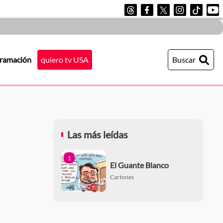
ramación
quiero tv USA
Buscar
Las más leídas
1
El Guante Blanco
Cartones