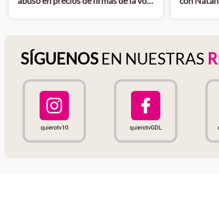
abuso en precios de firmas de la voz
con Natana
de Gokú
silencio
SÍGUENOS
EN NUESTRAS
R