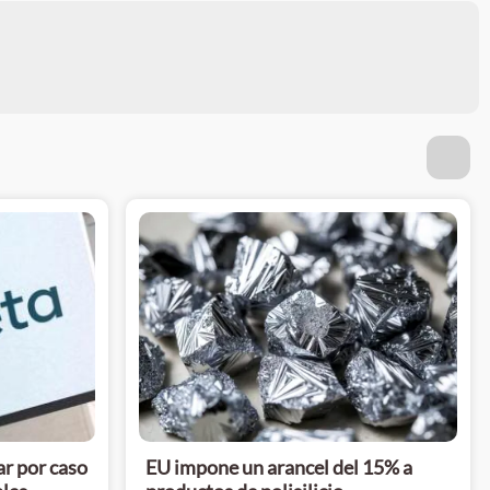
r por caso
EU impone un arancel del 15% a