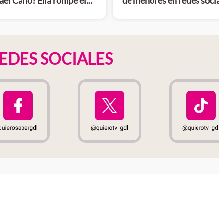
el Cano? Ella rompe el
de menores en redes soci
EDES SOCIALES