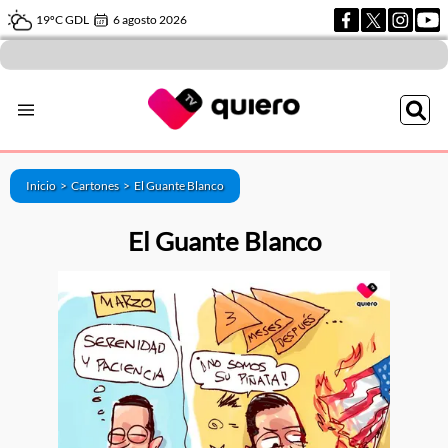
19ºC GDL
6 agosto 2026
Inicio >
Cartones
>
El Guante Blanco
El Guante Blanco