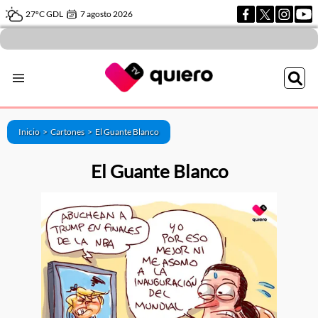
27ºC GDL
7 agosto 2026
Inicio >
Cartones
>
El Guante Blanco
El Guante Blanco