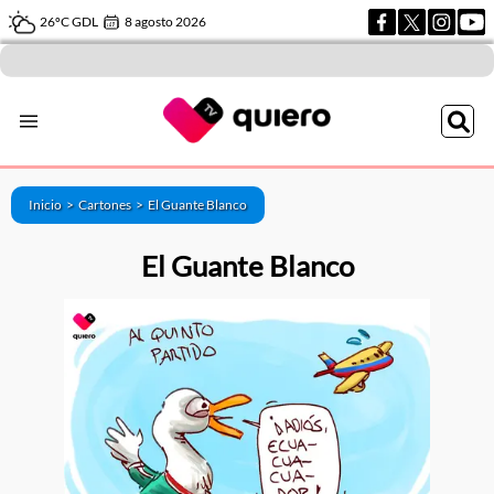
26ºC GDL
8 agosto 2026
Inicio >
Cartones
>
El Guante Blanco
El Guante Blanco