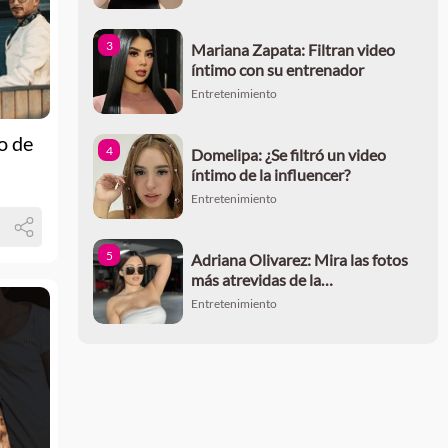
3
Mariana Zapata: Filtran video
íntimo con su entrenador
Entretenimiento
o de
4
Domelipa: ¿Se filtró un video
íntimo de la influencer?
Entretenimiento
5
Adriana Olivarez: Mira las fotos
más atrevidas de la
mexicoamericana que triunfa en
Entretenimiento
OnlyFans