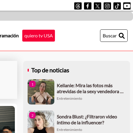
ramación
quiero tv USA
Buscar
Top de noticias
1
Keilanie: Mira las fotos más
atrevidas de la sexy vendedora de
pays
Entretenimiento
2
Sondra Blust: ¿Filtraron video
íntimo de la influencer?
Entretenimiento