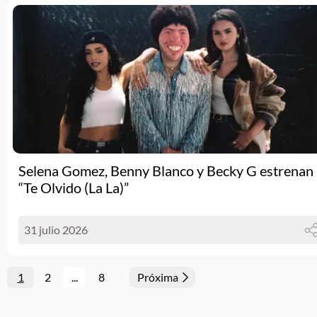
Selena Gomez, Benny Blanco y Becky G estrenan
“Te Olvido (La La)”
31 julio 2026
1
2
...
8
Próxima