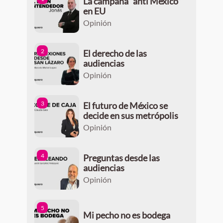
La campaña “anti México”
en EU
Opinión
2
El derecho de las
audiencias
Opinión
3
El futuro de México se
decide en sus metrópolis
Opinión
4
Preguntas desde las
audiencias
Opinión
5
Mi pecho no es bodega