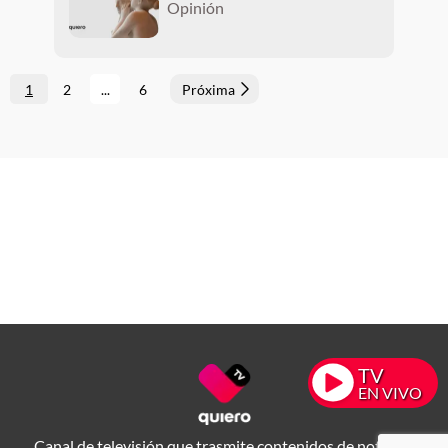
Opinión
1
2
...
6
Próxima
TV
EN VIVO
Canal de televisión que trasmite contenidos de noticias,