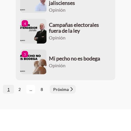
jaliscienses
Opinión
4
Campañas electorales
fuera de la ley
Opinión
5
Mi pecho no es bodega
Opinión
1
2
...
8
Próxima